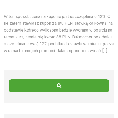
W ten sposób, cena na kuponie jest uszczuplana o 12%. O
ile zatem stawiasz kupon za stu PLN, stawką całkowitą, na
podstawie którego wyliczona będzie wygrana w oparciu na
temat kurs, stanie się kwota 88 PLN. Bukmacher bez datku
może sfinansować 12% podatku do stawki w imieniu gracza
w ramach mnogich promocji. Jakim sposobem widać, […]